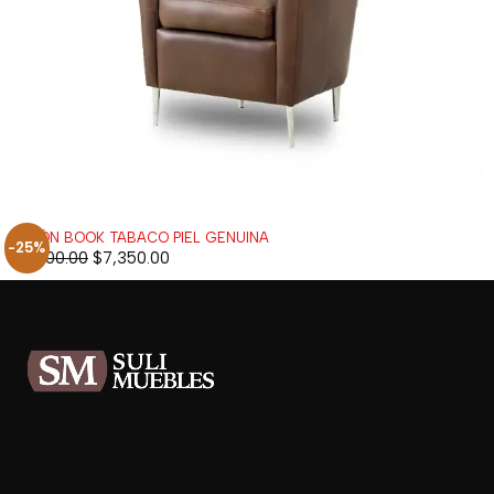
SILLÓN BOOK TABACO PIEL GENUINA
-25%
$
9,800.00
$
7,350.00