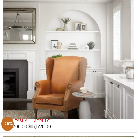
SILLA TASHA II LADRILLO
-25%
$
20,700.00
$
15,525.00