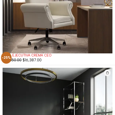
SILLA EJECUTIVA CREMA CEO
-25%
$
21,850.00
$
16,387.00