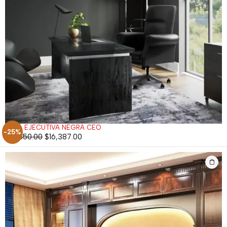
SILLA EJECUTIVA NEGRA CEO
-25%
$
21,850.00
$
16,387.00