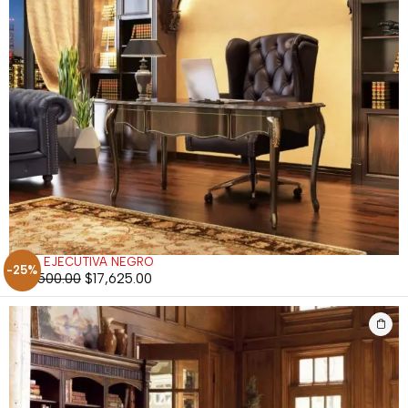
SILLA EJECUTIVA NEGRO
-25%
$
23,500.00
$
17,625.00