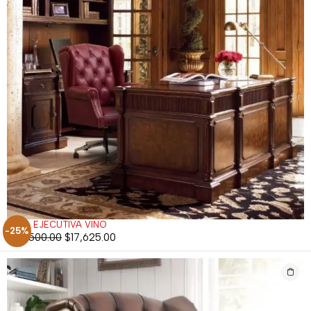
SILLA EJECUTIVA VINO
-25%
$
23,500.00
$
17,625.00