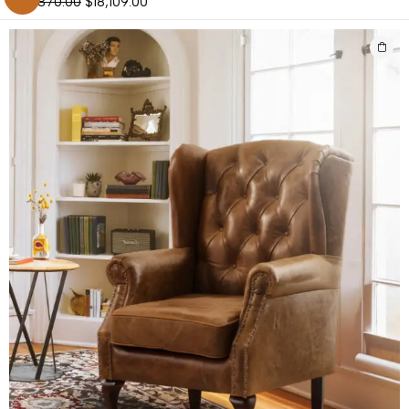
$
25,870.00
$
18,109.00